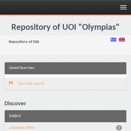
Skip
navigation
Repository of UOI "Olympias"
Repository of OAI
Saved Searches
Save this search
Discover
Subject
Aπόκλιση BHHJ
1