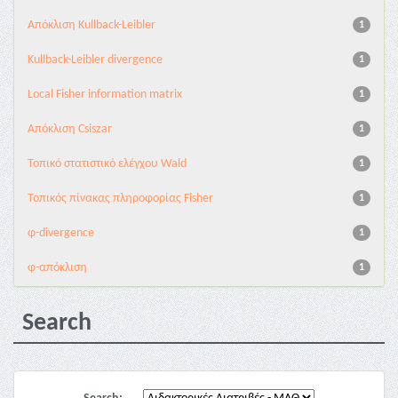
Aπόκλιση Kullback-Leibler
1
Kullback-Leibler divergence
1
Local Fisher information matrix
1
Απόκλιση Csiszar
1
Τοπικό στατιστικό ελέγχου Wald
1
Τοπικός πίνακας πληροφορίας Fisher
1
φ-divergence
1
φ-απόκλιση
1
Search