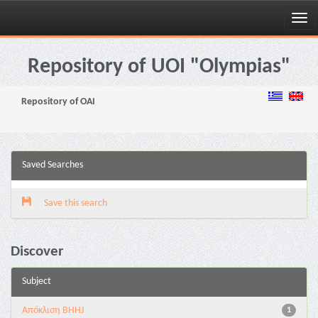
Skip
navigation
Repository of UOI "Olympias"
Repository of OAI
Saved Searches
Save this search
Discover
Subject
Aπόκλιση BHHJ
1