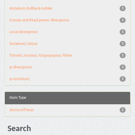
Aπόκλιση Kullback-Leibler
1
Cressie and Read power divergence
1
Local divergence
1
Απόκλιση Csiszar
1
Τοπικός πίνακας πληροφορίας Fisher
1
φ-divergence
1
φ-απόκλιση
1
Item Type
doctoralThesis
1
Search