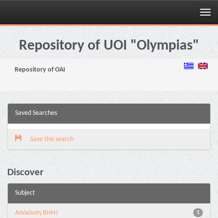
Skip
navigation
Repository of UOI "Olympias"
Repository of OAI
Saved Searches
Save this search
Discover
Subject
Aπόκλιση BHHJ
1