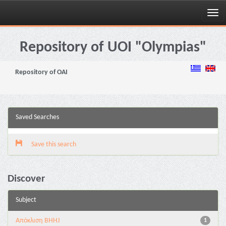
Skip
navigation
Repository of UOI "Olympias"
Repository of OAI
Saved Searches
Save this search
Discover
Subject
Aπόκλιση BHHJ
1