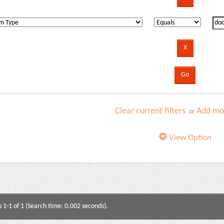
Clear current filters
Add mor
or
View Option
s 1-1 of 1 (Search time: 0.002 seconds).