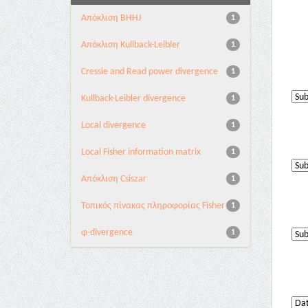
Aπόκλιση BHHJ
1
Aπόκλιση Kullback-Leibler
1
Cressie and Read power divergence
1
Kullback-Leibler divergence
1
Local divergence
1
Local Fisher information matrix
1
Απόκλιση Csiszar
1
Τοπικός πίνακας πληροφορίας Fisher
1
φ-divergence
1