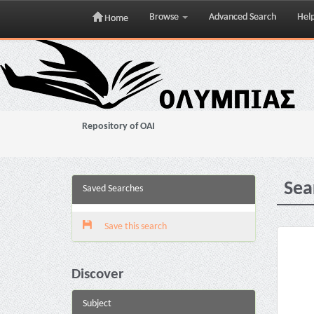
Browse
Advanced Search
Hel
Home
Skip
navigation
Repository of OAI
Sea
Saved Searches
Save this search
Discover
Subject