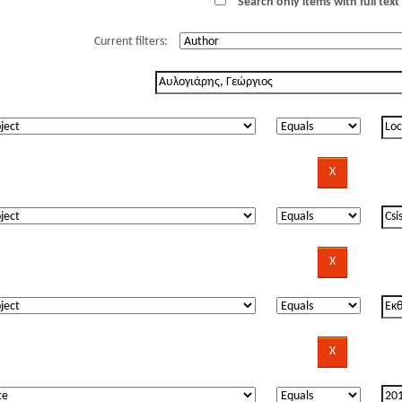
Search only items with full text 
Current filters: