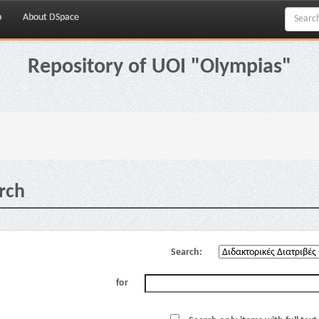
p
About DSpace
Repository of UOI "Olympias"
rch
Search:
for