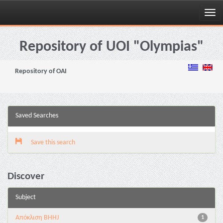
Skip
navigation
Repository of UOI "Olympias"
Repository of OAI
Saved Searches
Save this search
Discover
Subject
Aπόκλιση BHHJ
1