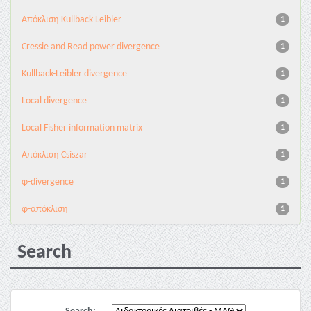
Aπόκλιση Kullback-Leibler
1
Cressie and Read power divergence
1
Kullback-Leibler divergence
1
Local divergence
1
Local Fisher information matrix
1
Απόκλιση Csiszar
1
φ-divergence
1
φ-απόκλιση
1
Search