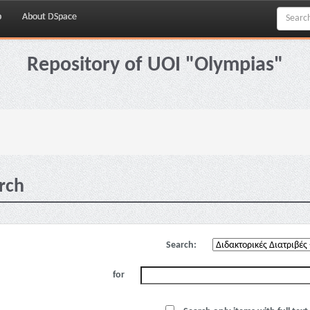
p
About DSpace
Repository of UOI "Olympias"
rch
Search:
for