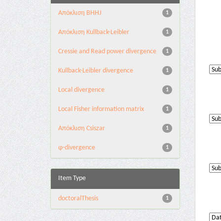
Aπόκλιση BHHJ
1
Aπόκλιση Kullback-Leibler
1
Cressie and Read power divergence
1
Kullback-Leibler divergence
1
Local divergence
1
Local Fisher information matrix
1
Απόκλιση Csiszar
1
φ-divergence
1
Item Type
doctoralThesis
1