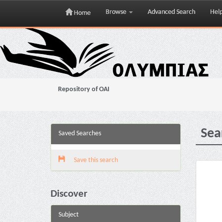
Browse
Advanced Search
Hel
Home
Skip
navigation
Repository of OAI
Sea
Saved Searches
Save this search
Discover
Subject