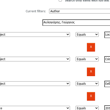
Search only items with full text 
Current filters: