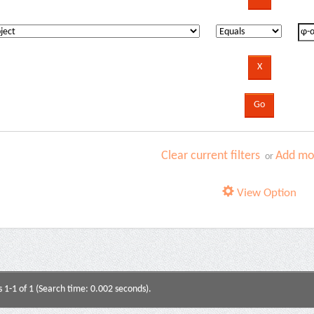
Clear current filters
Add mor
or
View Option
s 1-1 of 1 (Search time: 0.002 seconds).