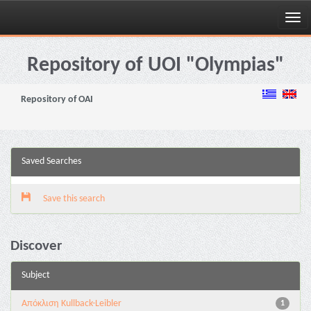
Skip
navigation
Repository of UOI "Olympias"
Repository of OAI
Saved Searches
Save this search
Discover
Subject
Aπόκλιση Kullback-Leibler
1