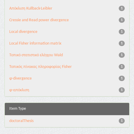
Aπόκλιση Kullback-Leibler
1
Cressie and Read power divergence
1
Local divergence
1
Local Fisher information matrix
1
Τοπικό στατιστικό ελέγχου Wald
1
Τοπικός πίνακας πληροφορίας Fisher
1
φ-divergence
1
φ-απόκλιση
1
Item Type
doctoralThesis
1