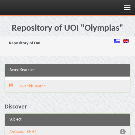
Skip
navigation
Repository of UOI "Olympias"
Repository of OAI
Saved Searches
Save this search
Discover
Subject
Aπόκλιση BHHJ
1