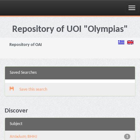
Skip
navigation
Repository of UOI "Olympias"
Repository of OAI
Saved Searches
Save this search
Discover
Subject
Aπόκλιση BHHJ
1