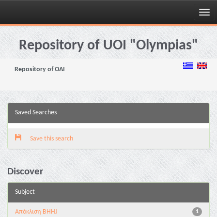
Skip
navigation
Repository of UOI "Olympias"
Repository of OAI
Saved Searches
Save this search
Discover
Subject
Aπόκλιση BHHJ
1