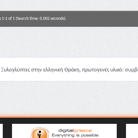
s 1-1 of 1 (Search time: 0.002 seconds).
Ξυλογλύπτες στην ελληνική Θράκη, πρωτογενές υλικό: συμβολ