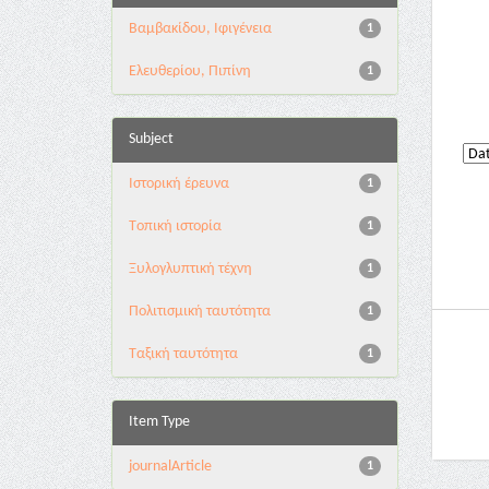
Βαμβακίδου, Ιφιγένεια
1
Ελευθερίου, Πιπίνη
1
Subject
Iστορική έρευνα
1
Tοπική ιστορία
1
Ξυλογλυπτική τέχνη
1
Πολιτισμική ταυτότητα
1
Ταξική ταυτότητα
1
Item Type
journalArticle
1