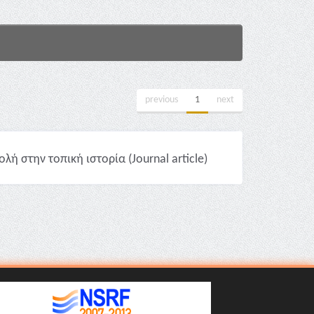
previous
1
next
ή στην τοπική ιστορία (Journal article)