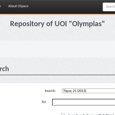
p
About DSpace
Repository of UOI "Olympias"
rch
Search:
for