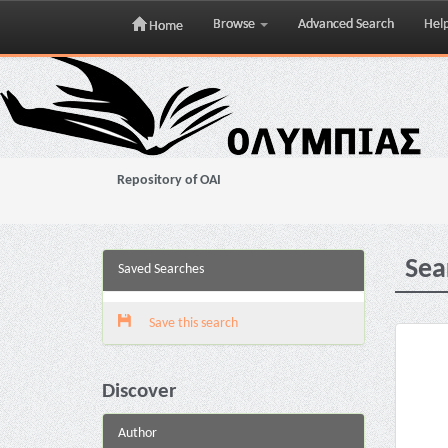
Browse
Advanced Search
Hel
Home
Skip
navigation
Repository of OAI
Sea
Saved Searches
Save this search
Discover
Author