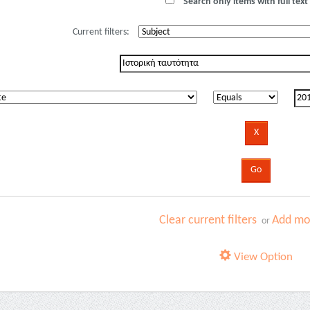
Search only items with full text 
Current filters:
Clear current filters
Add mor
or
View Option