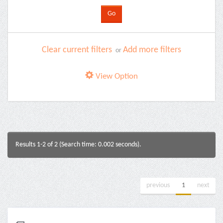
Clear current filters
Add more filters
or
View Option
Results 1-2 of 2 (Search time: 0.002 seconds).
previous
1
next