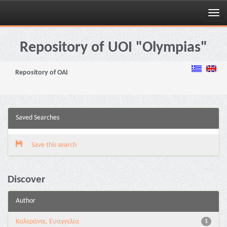
Skip
navigation
Repository of UOI "Olympias"
Repository of OAI
Saved Searches
Save this search
Discover
Author
Καλεράντε, Ευαγγελία
1