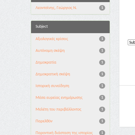
Λεοντσίνης, Γεώργιος Ν.
1
Subject
Αξιολογικές κρίσεις
1
Αυτόνομη σκέψη
1
Δημοκρατία
1
Δημοκρατική σκέψη
1
Ιστορική συνείδηση
1
Μέσα ευρείας ενημέρωσης
1
Μελέτη του περιβάλλοντος
1
Παρελθόν
1
Παροντική διάσταση της ιστορίας
1