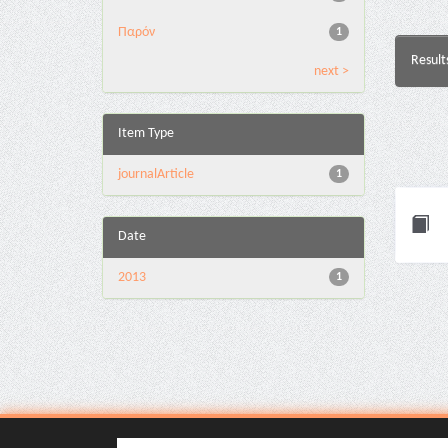
Παρόν
1
Result
next >
Item Type
journalArticle
1
Date
2013
1