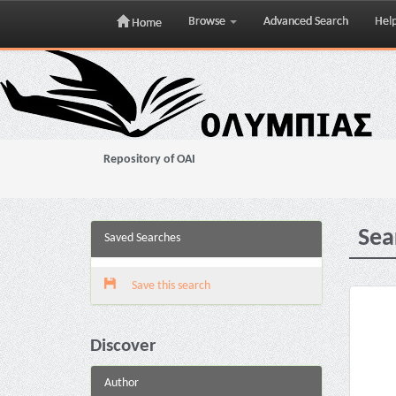
Browse
Advanced Search
Hel
Home
Skip
navigation
Repository of OAI
Sea
Saved Searches
Save this search
Discover
Author