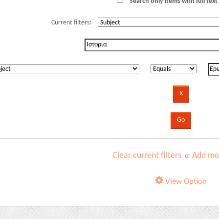
Search only items with full text 
Current filters:
Clear current filters
Add mor
or
View Option