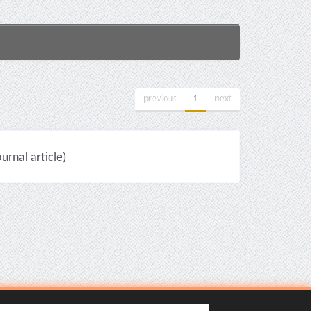
previous
1
next
rnal article)