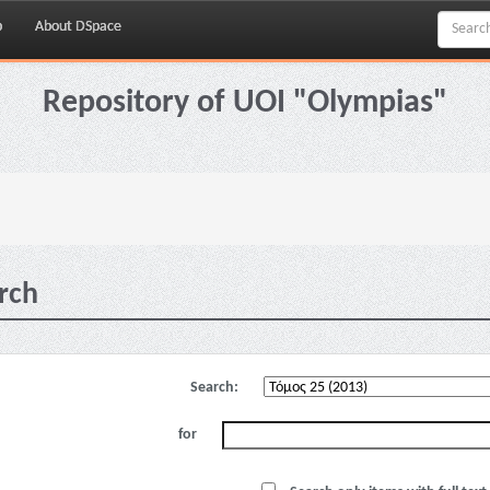
p
About DSpace
Repository of UOI "Olympias"
rch
Search:
for