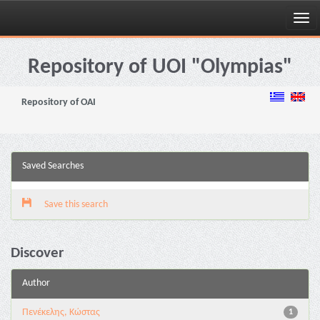
Skip
navigation
Repository of UOI "Olympias"
Repository of OAI
Saved Searches
Save this search
Discover
Author
Πενέκελης, Κώστας
1