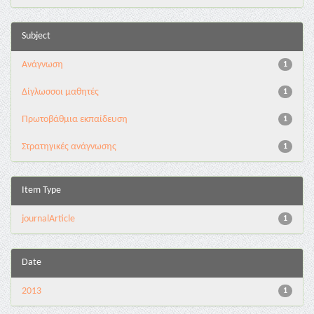
Subject
Ανάγνωση
1
Δίγλωσσοι μαθητές
1
Πρωτοβάθμια εκπαίδευση
1
Στρατηγικές ανάγνωσης
1
Item Type
journalArticle
1
Date
2013
1