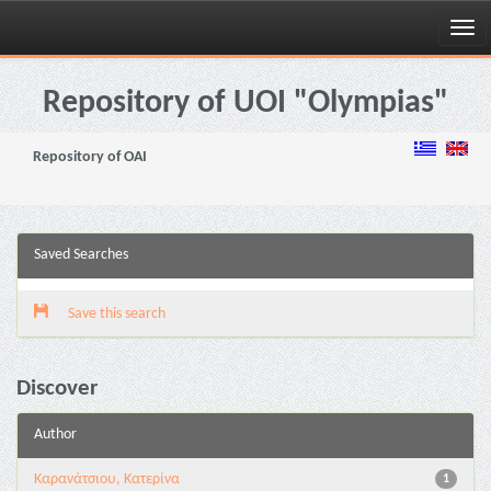
Skip
navigation
Repository of UOI "Olympias"
Repository of OAI
Saved Searches
Save this search
Discover
Author
Καρανάτσιου, Κατερίνα
1