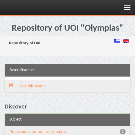
Skip
navigation
Repository of UOI "Olympias"
Repository of OAI
Saved Searches
Save this search
Discover
Subject
Παροντική διάσταση της ιστορίας
1