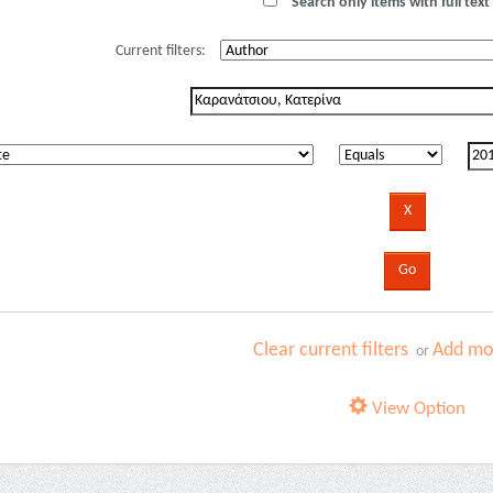
Search only items with full text 
Current filters:
Clear current filters
Add mor
or
View Option