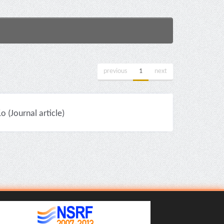
previous
1
next
(Journal article)