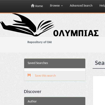
Browse
Advanced Search
Hel
Home
Skip
navigation
Repository of OAI
Sea
Saved Searches
Save this search
Discover
Author