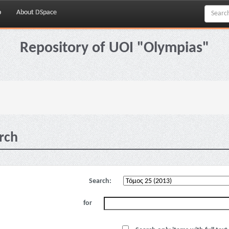
p
About DSpace
Repository of UOI "Olympias"
rch
Search:
for