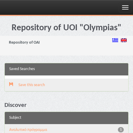
Skip
navigation
Repository of UOI "Olympias"
Repository of OAI
Saved Searches
Save this search
Discover
Subject
Αναλυτικό πρόγραμμα
1