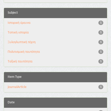
Subject
Iστορική έρευνα
1
Tοπική ιστορία
1
Ξυλογλυπτική τέχνη
1
Πολιτισμική ταυτότητα
1
Ταξική ταυτότητα
1
Item Type
journalArticle
1
Date