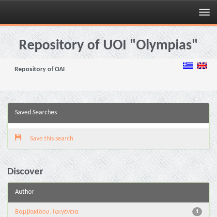
Skip
navigation
Repository of UOI "Olympias"
Repository of OAI
Saved Searches
Save this search
Discover
Author
Βαμβακίδου, Ιφιγένεια
1