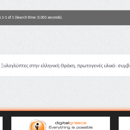
s 1-1 of 1 (Search time: 0.001 seconds).
Ξυλογλύπτες στην ελληνική Θράκη, πρωτογενές υλικό: συμβολ