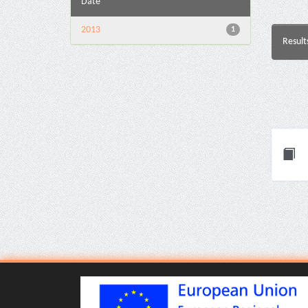
Date
2013
1
Result