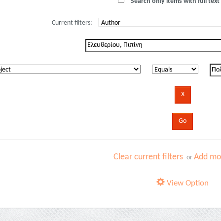
Search only items with full text 
Current filters:
Clear current filters
Add mor
or
View Option