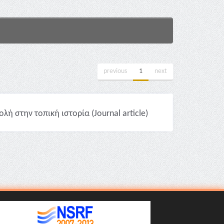
previous
1
next
ή στην τοπική ιστορία (Journal article)