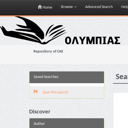
Browse
Advanced Search
Hel
Home
Skip
navigation
Repository of OAI
Sea
Saved Searches
Save this search
Discover
Author