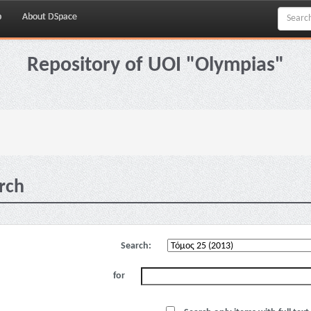
p
About DSpace
Repository of UOI "Olympias"
rch
Search:
for