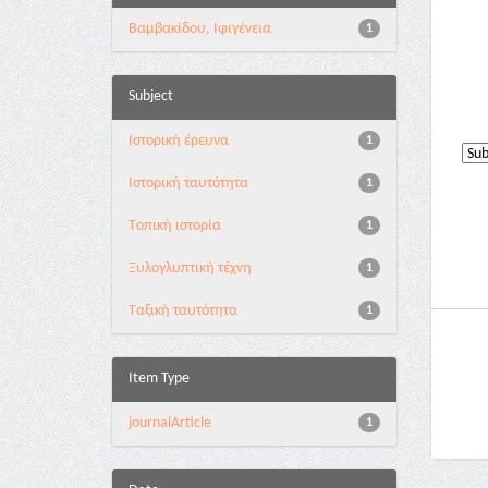
Βαμβακίδου, Ιφιγένεια
1
Subject
Iστορική έρευνα
1
Iστορική ταυτότητα
1
Tοπική ιστορία
1
Ξυλογλυπτική τέχνη
1
Ταξική ταυτότητα
1
Item Type
journalArticle
1