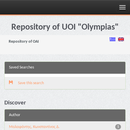
Skip
navigation
Repository of UOI "Olympias"
Repository of OAI
Saved Searches
Save this search
Discover
Author
Μαλαφάντης, Κωνσταντίνος Δ.
1