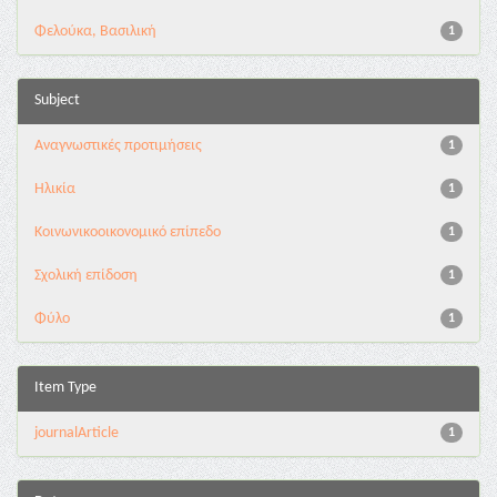
Φελούκα, Βασιλική
1
Subject
Αναγνωστικές προτιμήσεις
1
Ηλικία
1
Κοινωνικοοικονομικό επίπεδο
1
Σχολική επίδοση
1
Φύλο
1
Item Type
journalArticle
1