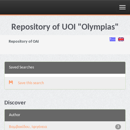
Skip
navigation
Repository of UOI "Olympias"
Repository of OAI
Saved Searches
Save this search
Discover
Author
Βαμβακίδου, Ιφιγένεια
3