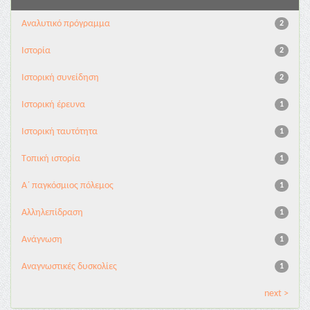
Αναλυτικό πρόγραμμα
2
Ιστορία
2
Ιστορική συνείδηση
2
Iστορική έρευνα
1
Iστορική ταυτότητα
1
Tοπική ιστορία
1
Α΄ παγκόσμιος πόλεμος
1
Αλληλεπίδραση
1
Ανάγνωση
1
Αναγνωστικές δυσκολίες
1
next >