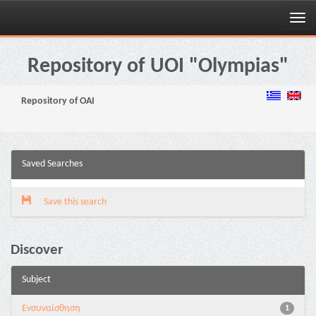
Skip
navigation
Repository of UOI "Olympias"
Repository of OAI
Saved Searches
Save this search
Discover
Subject
Ενσυναίσθηση
1