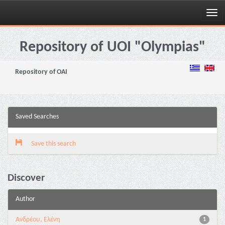
Skip
navigation
Repository of UOI "Olympias"
Repository of OAI
Saved Searches
Save this search
Discover
Author
Ανδρέου, Ελένη
1