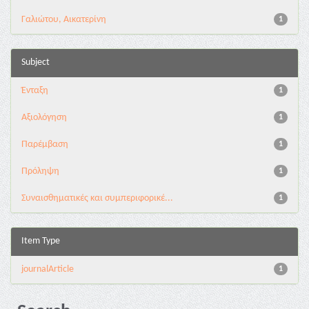
Γαλιώτου, Αικατερίνη
1
Subject
Ένταξη
1
Αξιολόγηση
1
Παρέμβαση
1
Πρόληψη
1
Συναισθηματικές και συμπεριφορικέ...
1
Item Type
journalArticle
1