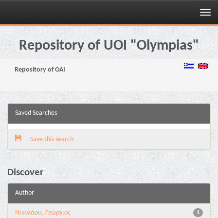
Skip
navigation
Repository of UOI "Olympias"
Repository of OAI
Saved Searches
Save this search
Discover
Author
Νικολάου, Γεώργιος
1