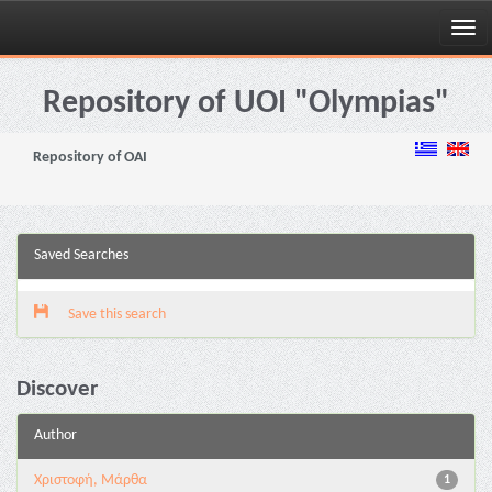
Skip
navigation
Repository of UOI "Olympias"
Repository of OAI
Saved Searches
Save this search
Discover
Author
Χριστοφή, Μάρθα
1