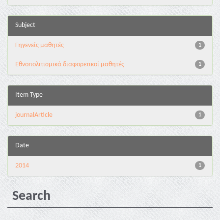
Subject
Γηγενείς μαθητές
1
Εθνοπολιτισμικά διαφορετικοί μαθητές
1
Item Type
journalArticle
1
Date
2014
1
Search