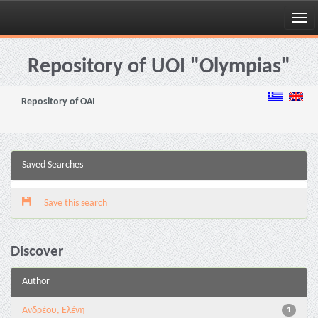
Skip
navigation
Repository of UOI "Olympias"
Repository of OAI
Saved Searches
Save this search
Discover
Author
Ανδρέου, Ελένη
1