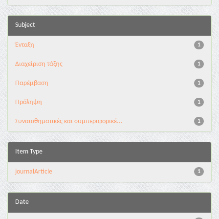
Subject
Ένταξη
1
Διαχείριση τάξης
1
Παρέμβαση
1
Πρόληψη
1
Συναισθηματικές και συμπεριφορικέ...
1
Item Type
journalArticle
1
Date