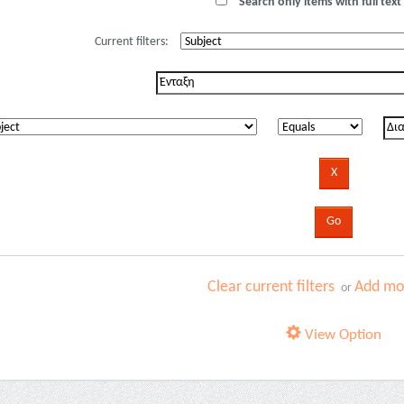
Search only items with full text 
Current filters:
Clear current filters
Add mor
or
View Option