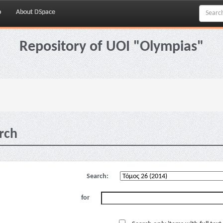
p
About DSpace
Repository of UOI "Olympias"
rch
Search:
for