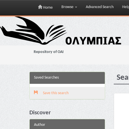
Browse
Advanced Search
Hel
Home
Skip
navigation
Repository of OAI
Sea
Saved Searches
Save this search
Discover
Author