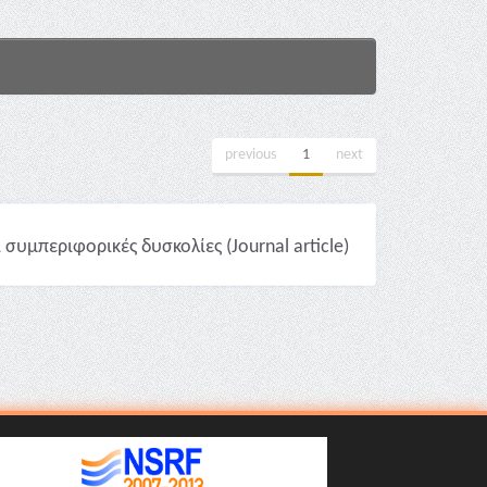
previous
1
next
υμπεριφορικές δυσκολίες (Journal article)