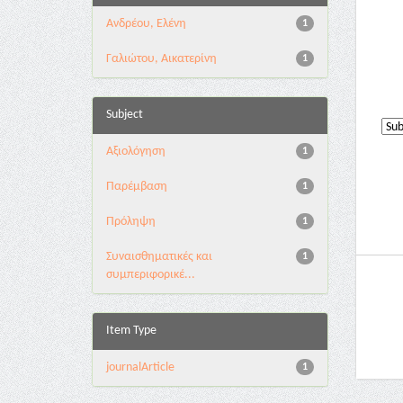
Ανδρέου, Ελένη
1
Γαλιώτου, Αικατερίνη
1
Subject
Αξιολόγηση
1
Παρέμβαση
1
Πρόληψη
1
Συναισθηματικές και
1
συμπεριφορικέ...
Item Type
journalArticle
1