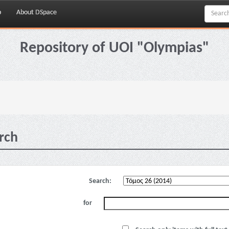
p
About DSpace
Repository of UOI "Olympias"
rch
Search:
for