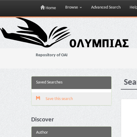
Browse
Advanced Search
Hel
Home
Skip
navigation
Repository of OAI
Sea
Saved Searches
Save this search
Discover
Author