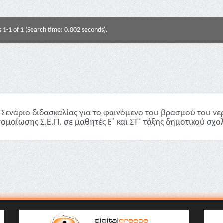
s 1-1 of 1 (Search time: 0.002 seconds).
Σενάριο διδασκαλίας για το φαινόμενο του βρασμού του νε
ομοίωσης Σ.Ε.Π. σε μαθητές Ε΄ και ΣΤ΄ τάξης δημοτικού σχολε