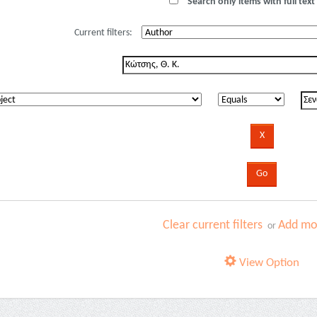
Search only items with full text 
Current filters:
Clear current filters
Add mor
or
View Option