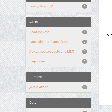
Ευαγγέλου, Β. Φ.
1
Subject
Βρασμός νερού
1
Εποικοδομητική προσέγγιση
1
Λογισμικό προσομοίωσης Σ.Ε.Π
1
Πειράματα
1
Item Type
journalArticle
1
Date