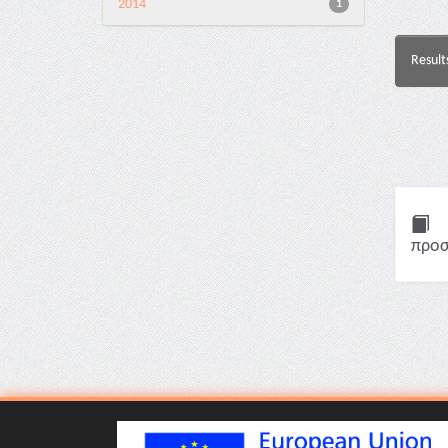
2014
1
Result
προσ