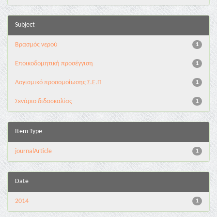
Subject
Βρασμός νερού
1
Εποικοδομητική προσέγγιση
1
Λογισμικό προσομοίωσης Σ.Ε.Π
1
Σενάριο διδασκαλίας
1
Item Type
journalArticle
1
Date
2014
1