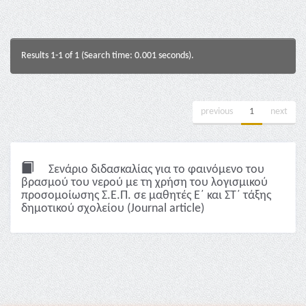
Results 1-1 of 1 (Search time: 0.001 seconds).
previous
1
next
Σενάριο διδασκαλίας για το φαινόμενο του
βρασμού του νερού με τη χρήση του λογισμικού
προσομοίωσης Σ.Ε.Π. σε μαθητές Ε΄ και ΣΤ΄ τάξης
δημοτικού σχολείου (Journal article)