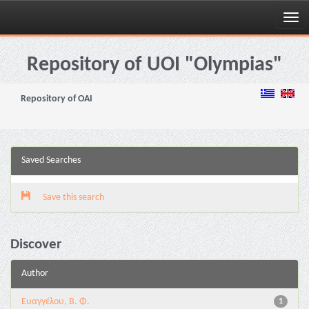
Skip
navigation
Repository of UOI "Olympias"
Repository of OAI
Saved Searches
Save this search
Discover
Author
Ευαγγέλου, Β. Φ.
1