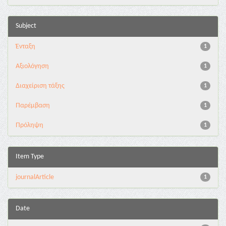
Subject
Ένταξη
1
Αξιολόγηση
1
Διαχείριση τάξης
1
Παρέμβαση
1
Πρόληψη
1
Item Type
journalArticle
1
Date