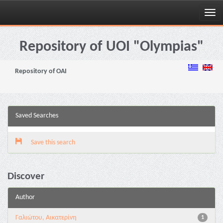
Skip
navigation
Repository of UOI "Olympias"
Repository of OAI
Saved Searches
Save this search
Discover
Author
Γαλιώτου, Αικατερίνη
1