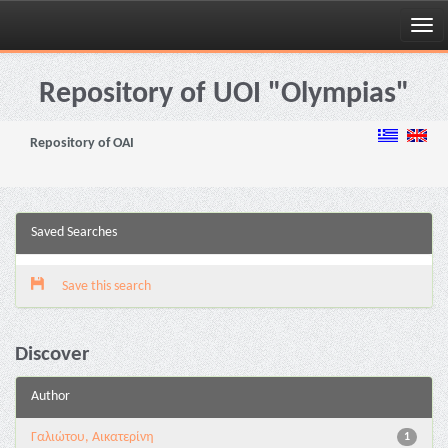
Skip
navigation
Repository of UOI "Olympias"
Repository of OAI
Saved Searches
Save this search
Discover
Author
Γαλιώτου, Αικατερίνη
1