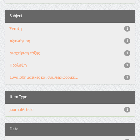
Subject
Ένταξη
1
Αξιολόγηση
1
Διαχείριση τάξης
1
Πρόληψη
1
Συναισθηματικές και συμπεριφορικέ...
1
Item Type
journalArticle
1
Date