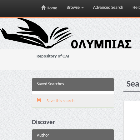
Browse
Advanced Search
Hel
Home
Skip
navigation
Repository of OAI
Sea
Saved Searches
Save this search
Discover
Author