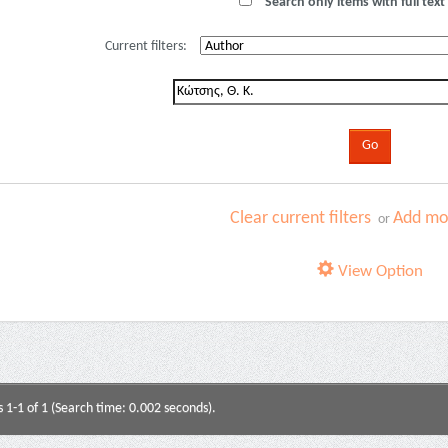
Search only items with full text 
Current filters:
Clear current filters
Add mor
or
View Option
s 1-1 of 1 (Search time: 0.002 seconds).