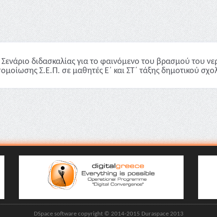
Σενάριο διδασκαλίας για το φαινόμενο του βρασμού του νε
ομοίωσης Σ.Ε.Π. σε μαθητές Ε΄ και ΣΤ΄ τάξης δημοτικού σχολε
DSpace software copyright © 2014-2015 Duraspace 2013