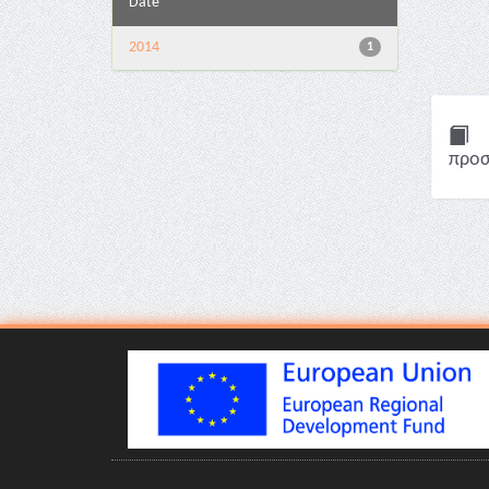
Date
2014
1
προσ