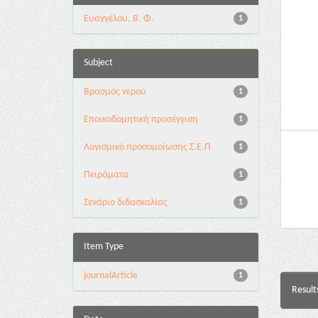
Ευαγγέλου, Β. Φ.
1
Subject
Βρασμός νερού
1
Εποικοδομητική προσέγγιση
1
Λογισμικό προσομοίωσης Σ.Ε.Π
1
Πειράματα
1
Σενάριο διδασκαλίας
1
Item Type
journalArticle
1
Result