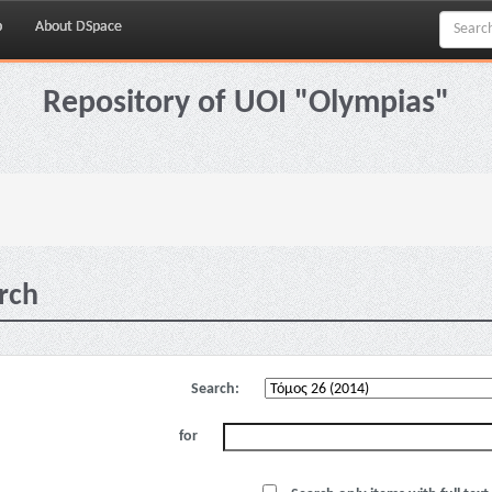
p
About DSpace
Repository of UOI "Olympias"
rch
Search:
for