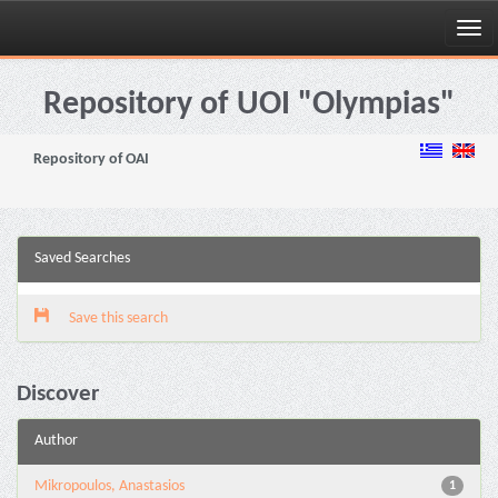
Skip
navigation
Repository of UOI "Olympias"
Repository of OAI
Saved Searches
Save this search
Discover
Author
Mikropoulos, Anastasios
1