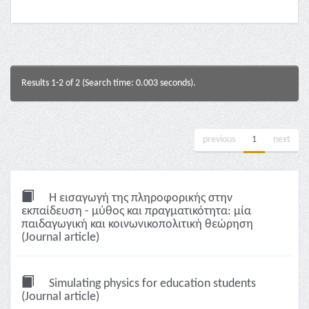
Results 1-2 of 2 (Search time: 0.003 seconds).
previous
1
next
Η εισαγωγή της πληροφορικής στην
εκπαίδευση - μύθος και πραγματικότητα: μία
παιδαγωγική και κοινωνικοπολιτική θεώρηση
(Journal article)
Simulating physics for education students
(Journal article)