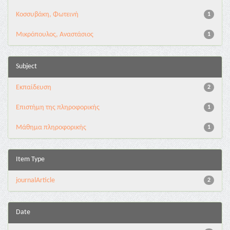
Κοσσυβάκη, Φωτεινή
1
Μικρόπουλος, Αναστάσιος
1
Subject
Εκπαίδευση
2
Επιστήμη της πληροφορικής
1
Μάθημα πληροφορικής
1
Item Type
journalArticle
2
Date