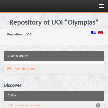
Skip
navigation
Repository of UOI "Olympias"
Repository of OAI
Saved Searches
Save this search
Discover
Author
Mikropoulos, Anastasios
1