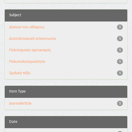
Subject
Δίκαιον του εδάφους
1
Διαπολιτισμική επικοινωνία
1
Πολιτισμικός σχετικισμός
1
Πολυπολιτισμικότητα
1
Σχολική τάξη
1
Item Type
journalArticle
1
Date