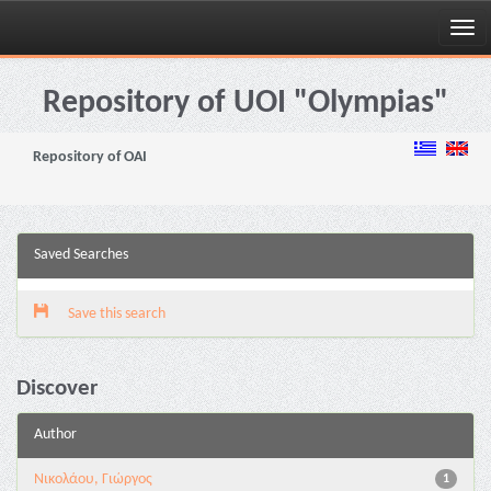
Skip
navigation
Repository of UOI "Olympias"
Repository of OAI
Saved Searches
Save this search
Discover
Author
Νικολάου, Γιώργος
1