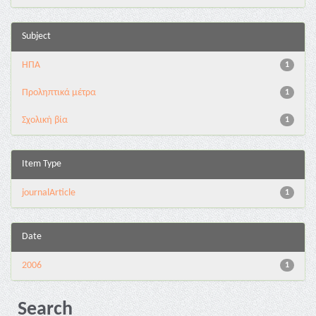
Subject
ΗΠΑ
1
Προληπτικά μέτρα
1
Σχολική βία
1
Item Type
journalArticle
1
Date
2006
1
Search