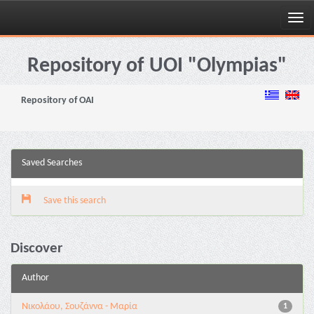
Skip
navigation
Repository of UOI "Olympias"
Repository of OAI
Saved Searches
Save this search
Discover
Author
Νικολάου, Σουζάννα - Μαρία
1