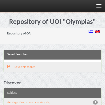
Skip
navigation
Repository of UOI "Olympias"
Repository of OAI
Saved Searches
Save this search
Discover
Subject
Ακαδημαϊκός προσανατολισμός
1