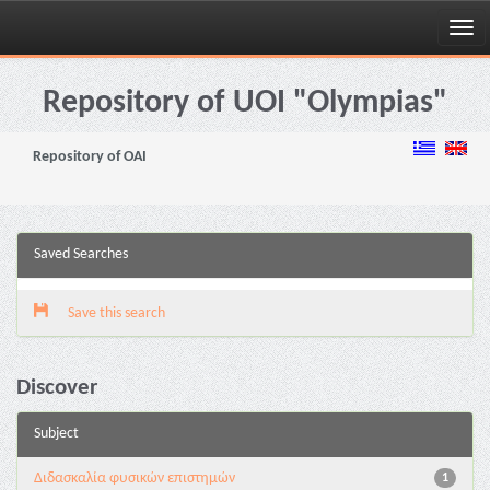
Skip
navigation
Repository of UOI "Olympias"
Repository of OAI
Saved Searches
Save this search
Discover
Subject
Διδασκαλία φυσικών επιστημών
1