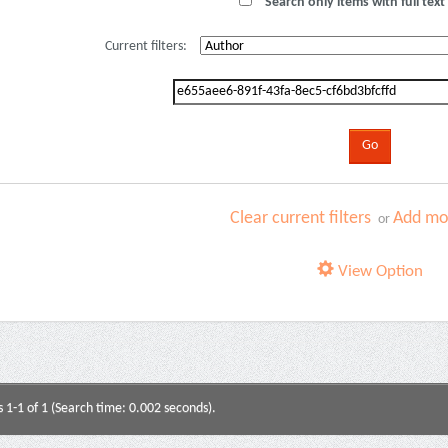
Search only items with full text 
Current filters:
Clear current filters
Add mor
or
View Option
s 1-1 of 1 (Search time: 0.002 seconds).