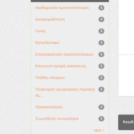
Ακαδημαϊκός προσανατολισμός
1
Ανατροφοδότηση
1
Γονείς
1
Εκπαιδευτικοί
1
Επαγγελματικός προσανατολισμός
1
Κοινωνικό προφίλ οικογένειας
1
Πλήθος αδελφών
1
Πληθυσμός γεωγραφικής περιοχής
1
σχ...
Προσωπικότητα
1
Συμμαθητές-συνομίληκοι
1
Result
next >