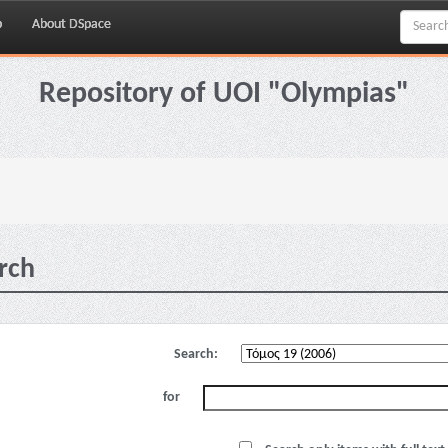
p
About DSpace
Repository of UOI "Olympias"
rch
Search:
for