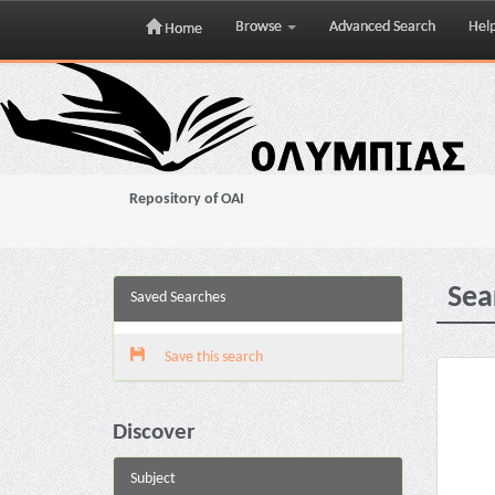
Browse
Advanced Search
Hel
Home
Skip
navigation
Repository of OAI
Sea
Saved Searches
Save this search
Discover
Subject