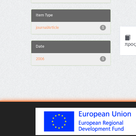
Item Type
journalArticle
1
προς
Date
2006
1