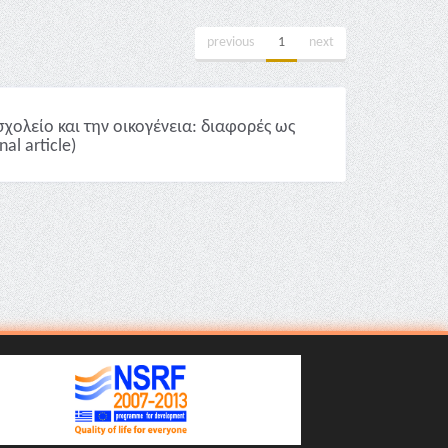
previous
1
next
ολείο και την οικογένεια: διαφορές ως
l article)