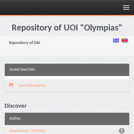
Skip
navigation
Repository of UOI "Olympias"
Repository of OAI
Saved Searches
Save this search
Discover
Author
Δαμανάκης, Μιχάλης
1