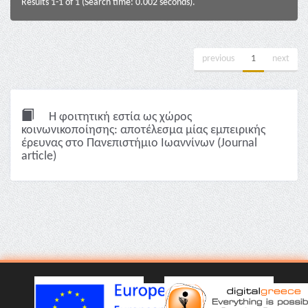
Results 1-1 of 1 (Search time: 0.002 seconds).
previous
1
next
Η φοιτητική εστία ως χώρος
κοινωνικοποίησης: αποτέλεσμα μίας εμπειρικής
έρευνας στο Πανεπιστήμιο Ιωαννίνων (Journal
article)