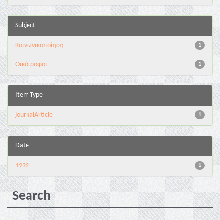
Subject
Κοινωνικοποίηση
1
Οικότροφοι
1
Item Type
journalArticle
1
Date
1992
1
Search