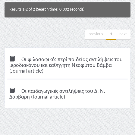
Results 1-2 of 2 (Search time: 0.002 seconds).
previous
1
next
Οι φιλοσοφικές περί παιδείας αντιλήψεις του
ιεροδιακόνου και καθηγητή Νεοφύτου Βάμβα
(Journal article)
Οι παιδαγωγικές αντιλήψεις του Δ. Ν.
Δάρβαρη (Journal article)