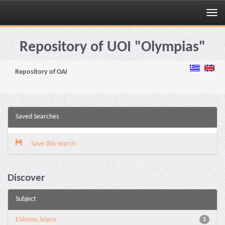
Skip
navigation
Repository of UOI "Olympias"
Repository of OAI
Saved Searches
Save this search
Discover
Subject
Έλληνες λόγιοι
1