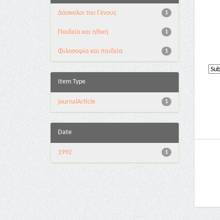
Δάσκαλοι του Γένους
1
Παιδεία και ηθική
1
Φιλοσοφία και παιδεία
1
Item Type
journalArticle
1
Date
1992
1