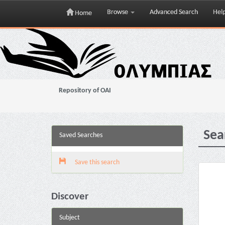
Browse
Advanced Search
Hel
Home
Skip
navigation
Repository of OAI
Sea
Saved Searches
Save this search
Discover
Subject