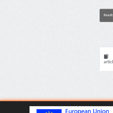
Result
artic