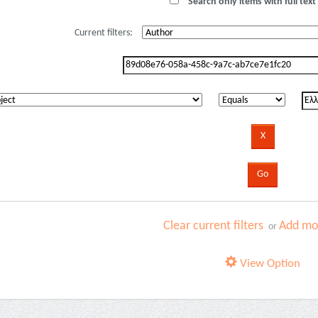
Search only items with full text 
Current filters:
Clear current filters
Add mor
or
View Option