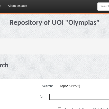
p
About DSpace
Repository of UOI "Olympias"
rch
Search:
for