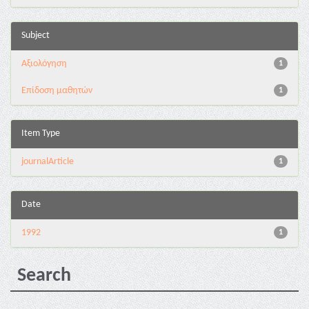
Subject
Αξιολόγηση
1
Επίδοση μαθητών
1
Item Type
journalArticle
1
Date
1992
1
Search