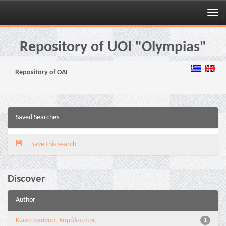
Skip
navigation
Repository of UOI "Olympias"
Repository of OAI
Saved Searches
Save this search
Discover
Author
Κωνσταντίνου, Χαράλαμπος
1