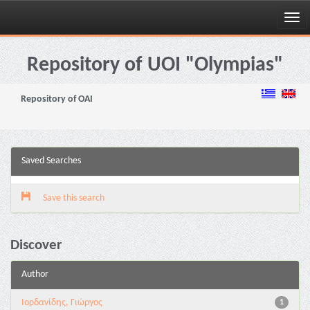
Skip
navigation
Repository of UOI "Olympias"
Repository of OAI
Saved Searches
Save this search
Discover
Author
Ιορδανίδης, Γιώργος
1