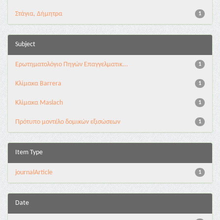
Στάγια, Δήμητρα
1
Subject
Ερωτηματολόγιο Πηγών Επαγγελματικ...
1
Κλίμακα Barrera
1
Κλίμακα Maslach
1
Πρότυπο μοντέλο δομικών εξισώσεων
1
Item Type
journalArticle
1
Date