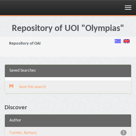
Skip
navigation
Repository of UOI "Olympias"
Repository of OAI
Saved Searches
Save this search
Discover
Author
Γιώτσα, Άρτεμις
1