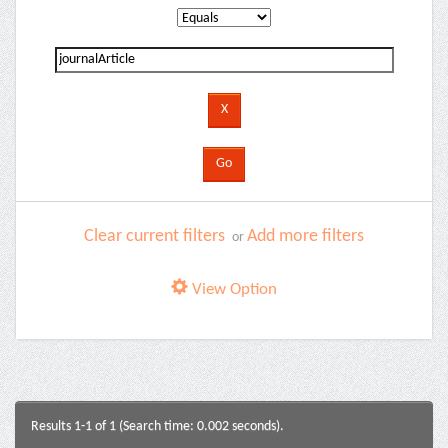
Clear current filters
Add more filters
or
View Option
Results 1-1 of 1 (Search time: 0.002 seconds).