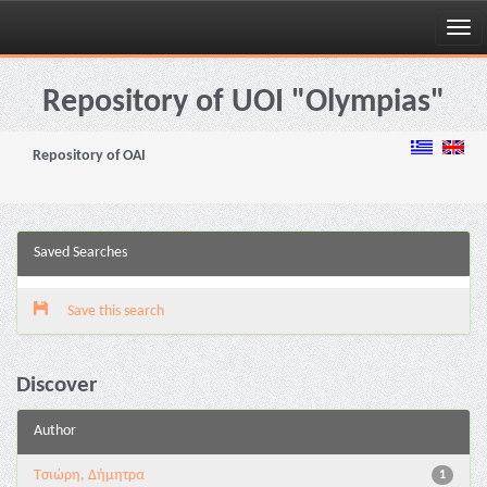
Skip
navigation
Repository of UOI "Olympias"
Repository of OAI
Saved Searches
Save this search
Discover
Author
Τσιώρη, Δήμητρα
1