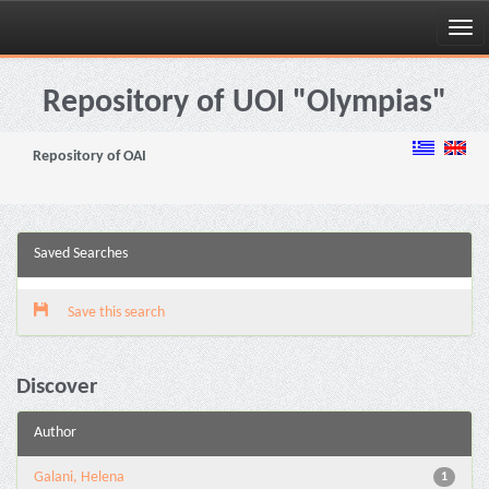
Skip
navigation
Repository of UOI "Olympias"
Repository of OAI
Saved Searches
Save this search
Discover
Author
Galani, Helena
1