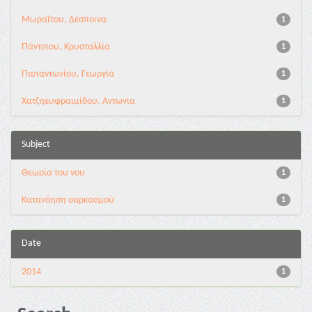
Μωραΐτου, Δέσποινα
1
Πάντσιου, Κρυσταλλία
1
Παπαντωνίου, Γεωργία
1
Χατζηευφραιμίδου, Αντωνία
1
Subject
Θεωρία του νου
1
Κατανόηση σαρκασμού
1
Date
2014
1