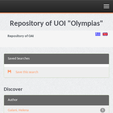
Skip
navigation
Repository of UOI "Olympias"
Repository of OAI
Saved Searches
Save this search
Discover
Author
Galani, Helena
1