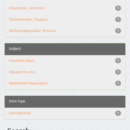
Μωραΐτου, Δέσποινα
1
Παπαντωνίου, Γεωργία
1
Χατζηευφραιμίδου, Αντωνία
1
Subject
Γνωστικό γήρας
1
Θεωρία του νου
1
Κατανόηση σαρκασμού
1
Item Type
journalArticle
1